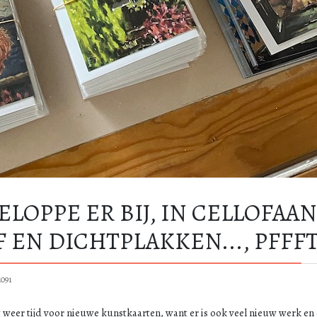
LOPPE ER BIJ, IN CELLOFAA
 EN DICHTPLAKKEN..., PFFF
1091
weer tijd voor nieuwe kunstkaarten, want er is ook veel nieuw werk en