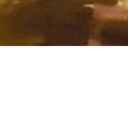
DE KLEUR VAN HET LICHT
 weleens aan mij gevraagd: ‘
Waar schilder 
 licht
’. Ook al is het altijd olieverf. Ongetwi