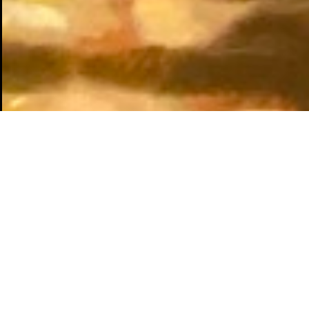
Het wordt
Dan zeg ik: ‘
Met