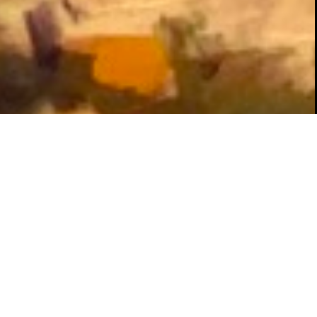
je nou mee
’.
jfeld is het licht