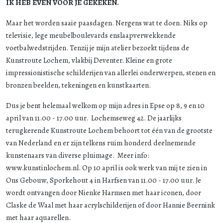
IK HEB EVEN VOOR JE GEKEKEN.
Maar het worden saaie paasdagen. Nergens wat te doen. Niks op
televisie, lege meubelboulevards en
slaapverwekkende
voetbalwedstrijden. Tenzij je mijn atelier bezoekt tijdens de
Kunstroute Lochem, vlakbij Deventer. Kleine en grote
impressionistische schilderijen van allerlei onderwerpen, stenen en
bronzen beelden, tekeningen en kunstkaarten.
Dus je bent helemaal welkom op mijn adres in Epse op 8, 9 en 10
april van 11.00 - 17.00 uur.
Lochemseweg 42.
De jaarlijks
terugkerende Kunstroute Lochem behoort tot één van de grootste
van Nederland en er zijn telkens ruim honderd deelnemende
kunstenaars van diverse pluimage.
Meer info:
www.kunstinlochem.nl. Op 10 april is ook werk van mij te zien in
Ons Gebouw, Sporkehout 4 in Harfsen van 11.00 - 17.00 uur. Je
wordt ontvangen door Nienke Harmsen met haar iconen, door
Claske de Waal met haar acrylschilderijen of door Hannie Beernink
met haar aquarellen.