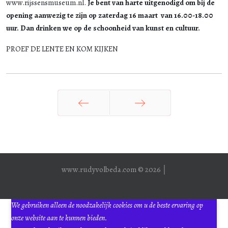
www.rijssensmuseum.nl.
Je bent van harte uitgenodigd om bij de
opening aanwezig te zijn op zaterdag 16 maart van 16.00-18.00
uur. Dan drinken we op de schoonheid van kunst en cultuur.
PROEF DE LENTE EN KOM KIJKEN
Vorige
Volgende
www.rudyvolbeda.com © 2026 │
We gebruiken alleen de noodzakelijk cookies om u de beste ervaring op
onze website aan te kunnen bieden.