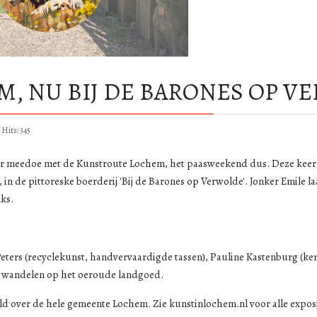
, NU BIJ DE BARONES OP V
Hits: 345
 weer meedoe met de Kunstroute Lochem, het paasweekend dus. Deze keer ni
n de pittoreske boerderij 'Bij de Barones op Verwolde'. Jonker Emile la
ks.
eters (recyclekunst, handvervaardigde tassen), Pauline Kastenburg (ker
en wandelen op het oeroude landgoed.
eeld over de hele gemeente Lochem. Zie
kunstinlochem.nl
voor alle expos